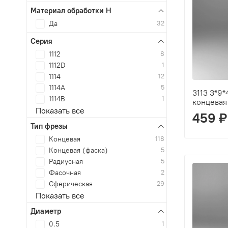
Материал обработки H
Да
32
Серия
1112
8
1112D
1
1114
12
1114A
5
3113 3*9
1114B
1
концевая
Показать все
459 ₽
Тип фрезы
Концевая
118
Концевая (фаска)
5
Радиусная
5
Фасочная
2
Сферическая
29
Показать все
Диаметр
0.5
1