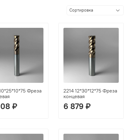
 10*25*10*75 Фреза
2214 12*30*12*75 Фреза
евая
концевая
008 ₽
6 879 ₽