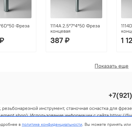
6*6D*50 Фреза
1114A 2.5*7*4*50 Фреза
1114
концевая
конц
 ₽
387 ₽
1 1
Показать еще
+7(921
резьбонарезной инструмент, станочная оснастка для фрезер
lement.shop). Использование информации с сайта
https://fi
является публичной офертой. Магазин оставляет за собой п
Подробнее в
политике конфиденциальности
. Вы можете принять или
иденциальности и пользовательского соглашения каждый ра