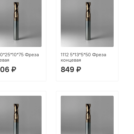
 10*25*10*75 Фреза
1112 5*13*5*50 Фреза
евая
концевая
506 ₽
849 ₽