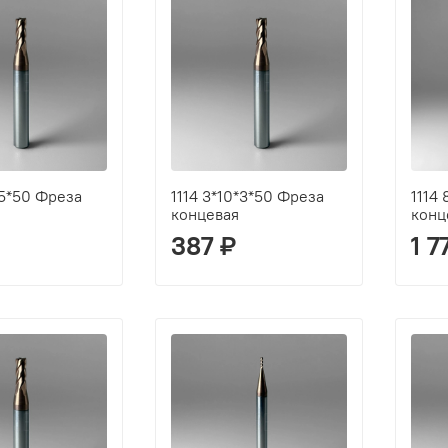
*5*50 Фреза
1114 3*10*3*50 Фреза
1114
концевая
конц
387 ₽
1 7