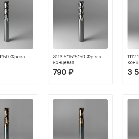
*4*50 Фреза
3113 5*15*5*50 Фреза
1112
концевая
конц
790 ₽
3 