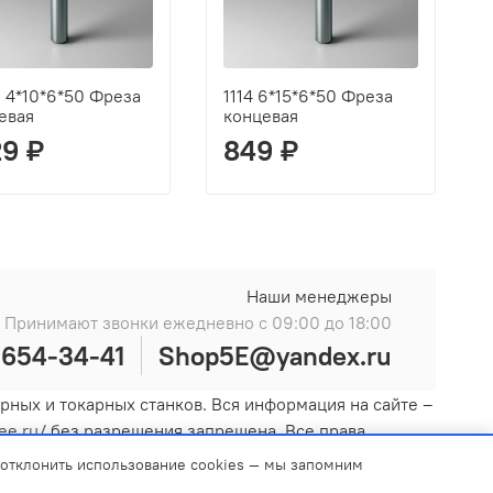
D 4*10*6*50 Фреза
1114 6*15*6*50 Фреза
евая
концевая
29 ₽
849 ₽
Наши менеджеры
Принимают звонки ежедневно с 09:00 до 18:00
)654-34-41
Shop5E@yandex.ru
ных и токарных станков. Вся информация на сайте –
vee.ru/
без разрешения запрещена. Все права
раво вносить изменения в дизайн и комплектацию без
 отклонить использование cookies — мы запомним
з, когда оставляете свои данные в любой форме