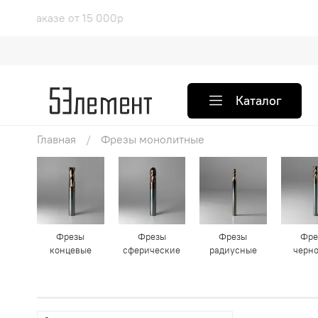
доставка при заказе от 15 000р
Б
Каталог
Главная
Фрезы монолитные
Фрезы
Фрезы
Фрезы
Фре
концевые
сферические
радиусные
черн