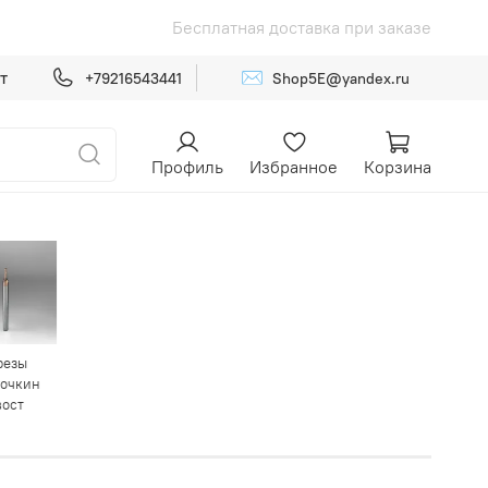
от 15 000р
Бесплатная доставка п
✉️
т
+79216543441
Shop5E@yandex.ru
Профиль
Избранное
Корзина
резы
точкин
вост