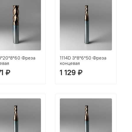
 8*20*8*60 Фреза
1114D 3*8*6*50 Фреза
евая
концевая
71 ₽
1 129 ₽