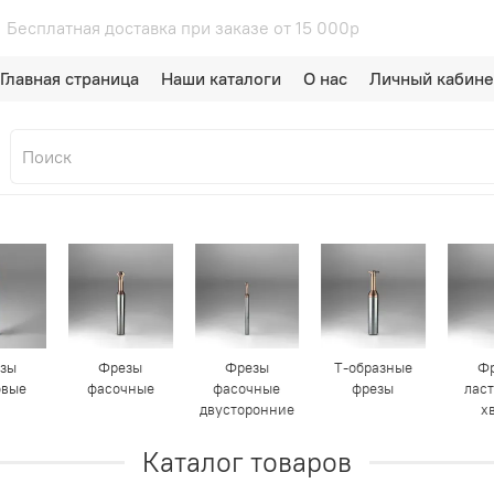
есплатная доставка при заказе 
Главная страница
Наши каталоги
О нас
Личный кабине
зы
Фрезы
Фрезы
T-образные
Ф
овые
фасочные
фасочные
фрезы
лас
двусторонние
х
Каталог товаров