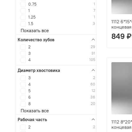
0.75
1
1
7
1.25
1
1112 6*15
1.5
3
концевая
Показать все
849 ₽
Количество зубов
2
29
3
31
4
105
Диаметр хвостовика
3
2
4
60
5
12
6
36
8
20
Показать все
Рабочая часть
1112 8*2
концевая
2
2