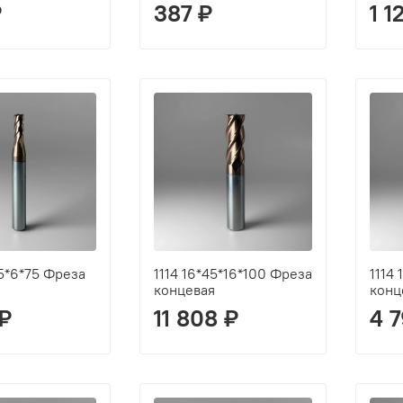
₽
387 ₽
1 1
25*6*75 Фреза
1114 16*45*16*100 Фреза
1114
концевая
конц
 ₽
11 808 ₽
4 7