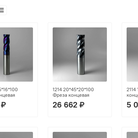
5*16*100
1214 20*45*20*100
2114
нцевая
Фреза концевая
конц
 ₽
26 662 ₽
5 