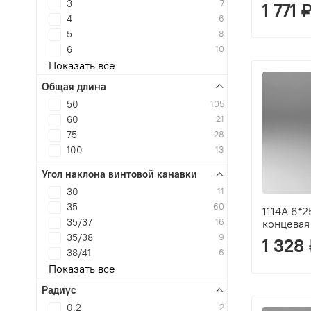
3
7
1 771 
4
6
5
8
6
10
Показать все
Общая длина
50
105
60
21
75
28
100
13
Угол наклона винтовой канавки
30
11
35
60
1114A 6*
35/37
16
концевая
35/38
9
1 328
38/41
6
Показать все
Радиус
0.2
2