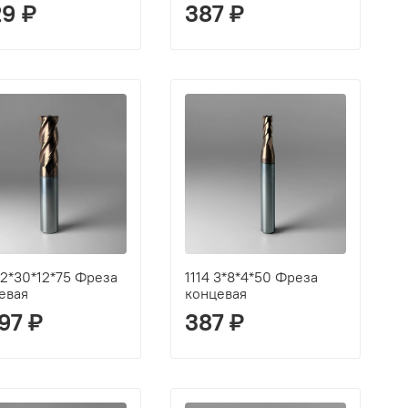
29 ₽
387 ₽
 12*30*12*75 Фреза
1114 3*8*4*50 Фреза
евая
концевая
97 ₽
387 ₽