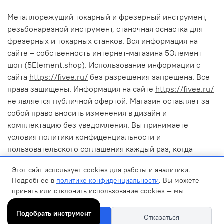
Металлорежущий токарный и фрезерный инструмент,
резьбонарезной инструмент, станочная оснастка для
фрезерных и токарных станков. Вся информация на
сайте – собственность интернет-магазина 5Элемент
шоп (5Element.shop). Использование информации с
сайта
https://fivee.ru/
без разрешения запрещена. Все
права защищены. Информация на сайте
https://fivee.ru/
не является публичной офертой. Магазин оставляет за
собой право вносить изменения в дизайн и
комплектацию без уведомления. Вы принимаете
условия политики конфиденциальности и
пользовательского соглашения каждый раз, когда
оставляете свои данные в любой форме обратной связи
Этот сайт использует cookies для работы и аналитики.
на сайте 5Элемент шоп (5Element.shop). Cайт
Подробнее в
политике конфиденциальности
. Вы можете
опубликован исключительно в информационных целях в
принять или отклонить использование cookies — мы
качестве каталога продукции и не содержит открытую
запомним выбор.
или скрытую рекламу, а также призывов совершать
Подобрать инструмент
Принять
Отказаться
какие-либо действия.