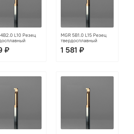
4B2.0 L10 Резец
MGR 5B1.0 L15 Резец
досплавный
твердосплавный
9 ₽
1 581 ₽