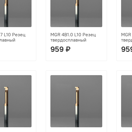
7 L10 Резец
MGR 4B1.0 L10 Резец
MGR 
лавный
твердосплавный
твер
959 ₽
95