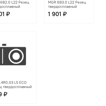
6B2.0 L22 Резец
MGR 6B3.0 L22 Резец
досплавный
твердосплавный
01 ₽
1 901 ₽
1.4R0.03 L5 ECO
ц твердосплавный
9 ₽