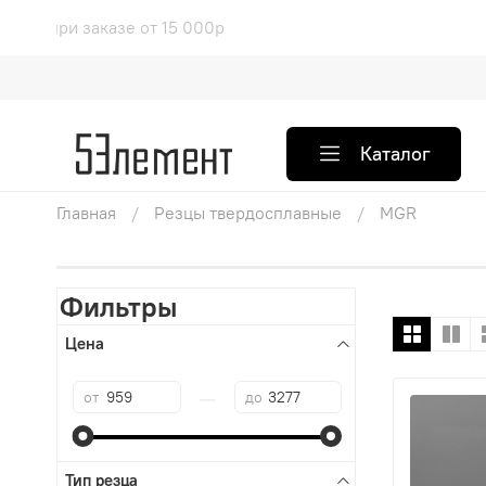
ая доставка при заказе от 15 0
Каталог
Главная
Резцы твердосплавные
MGR
Фильтры
Цена
—
от
до
Тип резца