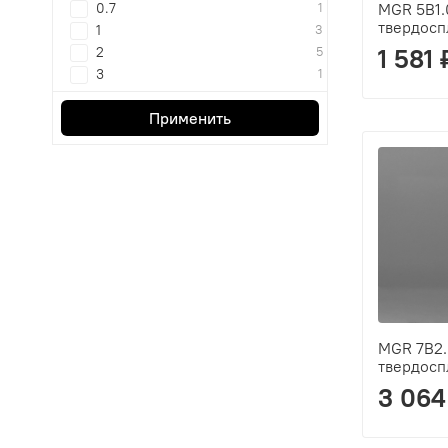
0.7
1
MGR 5B1.
твердосп
1
3
2
5
1 581 
3
1
Применить
MGR 7B2.
твердосп
3 064