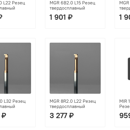
0 L22 Резец
MGR 6B2.0 L15 Резец
MGR 
лавный
твердосплавный
твер
₽
1 901 ₽
1 9
0 L32 Резец
MGR 8R2.0 L22 Резец
MIR 
лавный
твердосплавный
Резе
 ₽
3 277 ₽
95