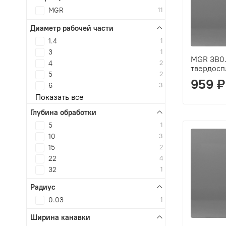
MGR
11
Диаметр рабочей части
1.4
1
3
1
MGR 3B0.
4
2
твердосп
5
2
959 ₽
6
3
Показать все
Глубина обработки
5
1
10
3
15
2
22
4
32
1
Радиус
0.03
1
Ширина канавки