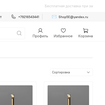
зе от 15 000р
Бесплатная доставк
✉️
т
+79216543441
Shop5E@yandex.ru
Профиль
Избранное
Корзина