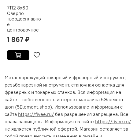
7112 8x60
Сверло
твердосплавно
е
центровочное
1 867 ₽
Металлорежущий токарный и фрезерный инструмент,
резьбонарезной инструмент, станочная оснастка для
фрезерных и токарных станков. Вся информация на
сайте – собственность интернет-магазина 5Элемент
шоп (5Element.shop). Использование информации с
сайта
https://fivee.ru/
без разрешения запрещена. Все
права защищены. Информация на сайте
https://fivee.ru/
не является публичной офертой. Магазин оставляет за
собой право вносить изменения в дизайн и