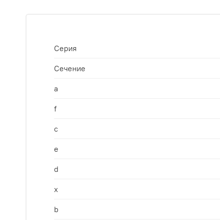
Серия
Сечение
a
f
c
e
d
x
b