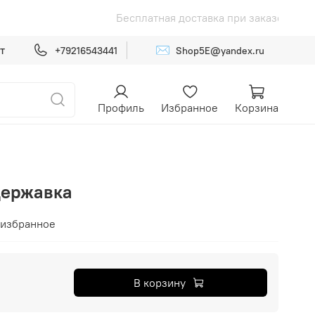
 от 15 000р
Бесплатная доставка 
✉️
т
+79216543441
Shop5E@yandex.ru
Профиль
Избранное
Корзина
Державка
 избранное
В корзину