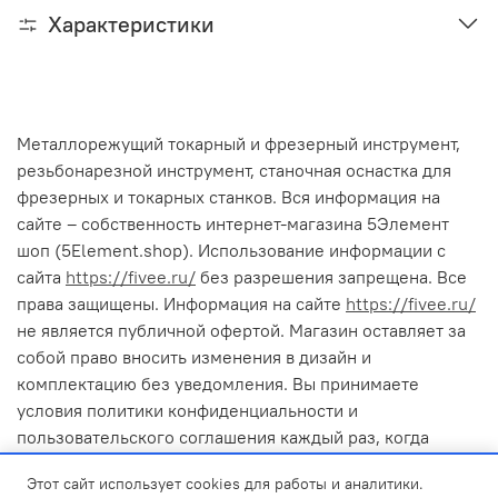
Характеристики
Металлорежущий токарный и фрезерный инструмент,
резьбонарезной инструмент, станочная оснастка для
фрезерных и токарных станков. Вся информация на
сайте – собственность интернет-магазина 5Элемент
шоп (5Element.shop). Использование информации с
сайта
https://fivee.ru/
без разрешения запрещена. Все
права защищены. Информация на сайте
https://fivee.ru/
не является публичной офертой. Магазин оставляет за
собой право вносить изменения в дизайн и
комплектацию без уведомления. Вы принимаете
условия политики конфиденциальности и
пользовательского соглашения каждый раз, когда
оставляете свои данные в любой форме обратной связи
Этот сайт использует cookies для работы и аналитики.
на сайте 5Элемент шоп (5Element.shop). Cайт